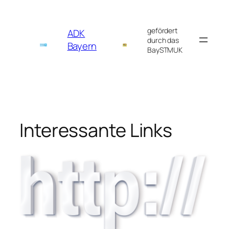
Zum
Inhalt
gefördert
ADK
springen
durch das
Bayern
BaySTMUK
Interessante Links