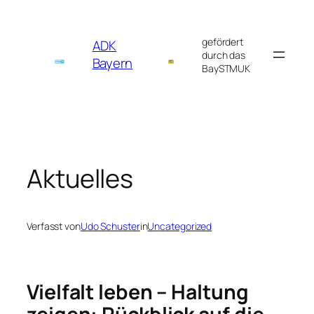
Zum
Inhalt
gefördert
ADK
springen
durch das
Bayern
BaySTMUK
Aktuelles
Verfasst von
Udo Schuster
in
Uncategorized
Vielfalt leben – Haltung