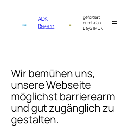
Zum
Inhalt
gefördert
ADK
springen
durch das
Bayern
BaySTMUK
Wir bemühen uns,
unsere Webseite
möglichst barrierearm
und gut zugänglich zu
gestalten.